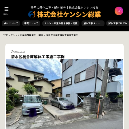
静岡の解体工事・解体業者｜株式会社ケンシン総業
MENU
会社について
事業について
ケンシン総業の解体事例・実績
解体工事メニュー
解体工事のながれ
TOP
>
ケンシン総業の解体事例・実績
>
清水区楠倉庫解体工事施工事例
2022.05.08
清水区楠倉庫解体工事施工事例