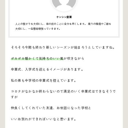
ケンシン創業
人との繋がりを大切にし、目の前のことに全力を尽くします。 周りの環境やご縁を
大切にし、一生懸命頑張っていきます。
そろそろ今期も終わり新しいシーズンが始まろうとしていますね。
ポカポカ暖かくて気持ちのいい風
が吹きながら
卒業式、入学式を迎えるイメージがあります。
私の弟も中学校の卒業式を控えています。
コロナがなかなか終わらないので満足のいく卒業式はできなそうで
すが
仲良くしてくれていた友達、お世話になった学校と
いいお別れができればいいなと思います。