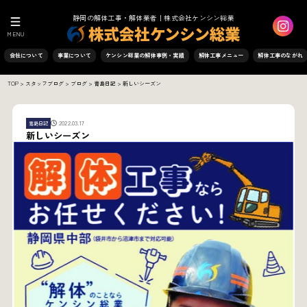
静岡の解体工事・解体業者｜株式会社ケンシン総業
MENU
会社について
事業について
ケンシン総業の解体事例・実績
解体工事メニュー
解体工事のながれ
TOP
>
スタッフブログ
>
ブログ
>
青島日記
>
新しいシーズン
2022.03.17
青島日記
新しいシーズン